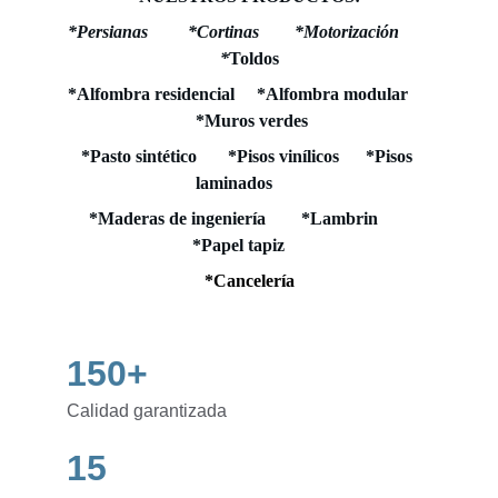
*Persianas         *Cortinas        *Motorización       
*
Toldos
*Alfombra residencial     *Alfombra modular     
 *Muros verdes
*Pasto sintético       *Pisos vinílicos      *Pisos 
laminados       
*Maderas de ingeniería        *Lambrin       
*Papel tapiz     
*Cancelería
150+
Calidad garantizada
15