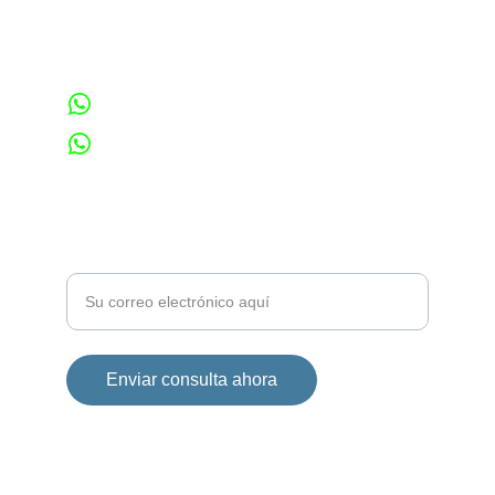
Servicios
+52 442 206 56 29
+52 442 424 23 69
dec_elegant@hotmail.com
Contacto
Ingrese su correo electrónico
Enviar consulta ahora
© 2025. All rights reserved.